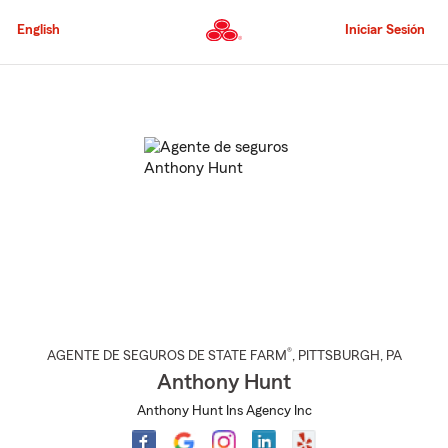
Pasar
al
English
Iniciar Sesión
contenido
principal
Comienzo
del
contenido
principal
®
AGENTE DE SEGUROS DE STATE FARM
,
PITTSBURGH
, PA
Anthony Hunt
Anthony Hunt Ins Agency Inc