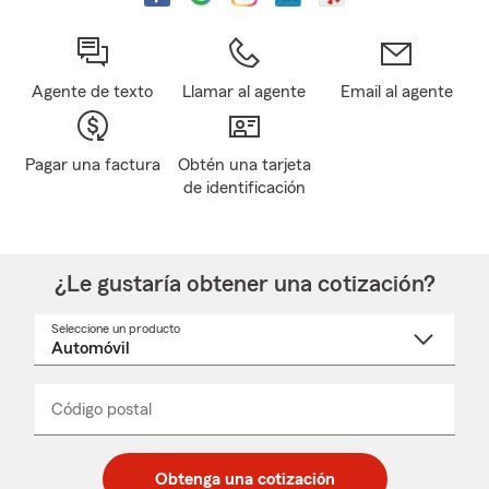
Agente de texto
Llamar al agente
Email al agente
Pagar una factura
Obtén una tarjeta
de identificación
¿Le gustaría obtener una cotización?
Seleccione un producto
Seleccione
un
nombre
de
producto
del
Código postal
Ingresa
Ingresa
_____
menú
un
un
desplegable
código
código
postal
postal
Obtenga una cotización
de
de