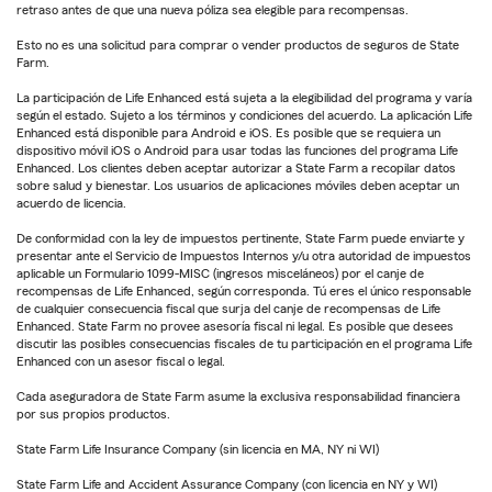
retraso antes de que una nueva póliza sea elegible para recompensas.
Esto no es una solicitud para comprar o vender productos de seguros de State
Farm.
La participación de Life Enhanced está sujeta a la elegibilidad del programa y varía
según el estado. Sujeto a los términos y condiciones del acuerdo. La aplicación Life
Enhanced está disponible para Android e iOS. Es posible que se requiera un
dispositivo móvil iOS o Android para usar todas las funciones del programa Life
Enhanced. Los clientes deben aceptar autorizar a State Farm a recopilar datos
sobre salud y bienestar. Los usuarios de aplicaciones móviles deben aceptar un
acuerdo de licencia.
De conformidad con la ley de impuestos pertinente, State Farm puede enviarte y
presentar ante el Servicio de Impuestos Internos y/u otra autoridad de impuestos
aplicable un Formulario 1099-MISC (ingresos misceláneos) por el canje de
recompensas de Life Enhanced, según corresponda. Tú eres el único responsable
de cualquier consecuencia fiscal que surja del canje de recompensas de Life
Enhanced. State Farm no provee asesoría fiscal ni legal. Es posible que desees
discutir las posibles consecuencias fiscales de tu participación en el programa Life
Enhanced con un asesor fiscal o legal.
Cada aseguradora de State Farm asume la exclusiva responsabilidad financiera
por sus propios productos.
State Farm Life Insurance Company (sin licencia en MA, NY ni WI)
State Farm Life and Accident Assurance Company (con licencia en NY y WI)