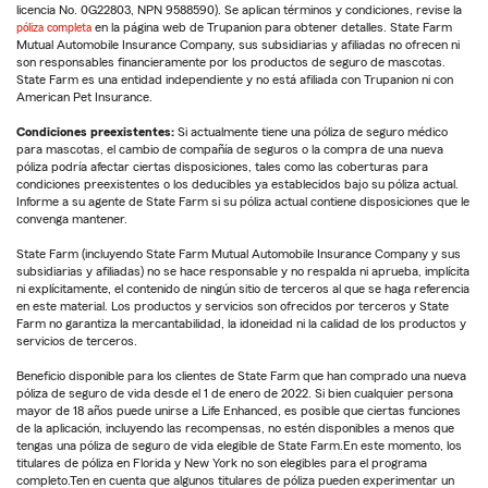
licencia No. 0G22803, NPN 9588590). Se aplican términos y condiciones, revise la
póliza completa
en la página web de Trupanion para obtener detalles. State Farm
Mutual Automobile Insurance Company, sus subsidiarias y afiliadas no ofrecen ni
son responsables financieramente por los productos de seguro de mascotas.
State Farm es una entidad independiente y no está afiliada con Trupanion ni con
American Pet Insurance.
Condiciones preexistentes:
Si actualmente tiene una póliza de seguro médico
para mascotas, el cambio de compañía de seguros o la compra de una nueva
póliza podría afectar ciertas disposiciones, tales como las coberturas para
condiciones preexistentes o los deducibles ya establecidos bajo su póliza actual.
Informe a su agente de State Farm si su póliza actual contiene disposiciones que le
convenga mantener.
State Farm (incluyendo State Farm Mutual Automobile Insurance Company y sus
subsidiarias y afiliadas) no se hace responsable y no respalda ni aprueba, implícita
ni explícitamente, el contenido de ningún sitio de terceros al que se haga referencia
en este material. Los productos y servicios son ofrecidos por terceros y State
Farm no garantiza la mercantabilidad, la idoneidad ni la calidad de los productos y
servicios de terceros.
Beneficio disponible para los clientes de State Farm que han comprado una nueva
póliza de seguro de vida desde el 1 de enero de 2022. Si bien cualquier persona
mayor de 18 años puede unirse a Life Enhanced, es posible que ciertas funciones
de la aplicación, incluyendo las recompensas, no estén disponibles a menos que
tengas una póliza de seguro de vida elegible de State Farm.En este momento, los
titulares de póliza en Florida y New York no son elegibles para el programa
completo.Ten en cuenta que algunos titulares de póliza pueden experimentar un